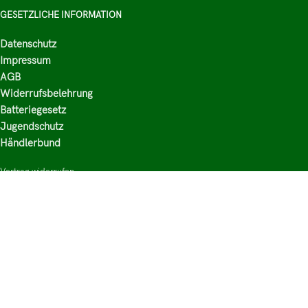
GESETZLICHE INFORMATION
Datenschutz
Impressum
AGB
Widerrufsbelehrung
Batteriegesetz
Jugendschutz
Händlerbund
Vertrag widerrufen
HAUPTKATEGORIEN
Shop
Nikotinsalz Liquids
E-Zigaretten Zubehör
Mischen