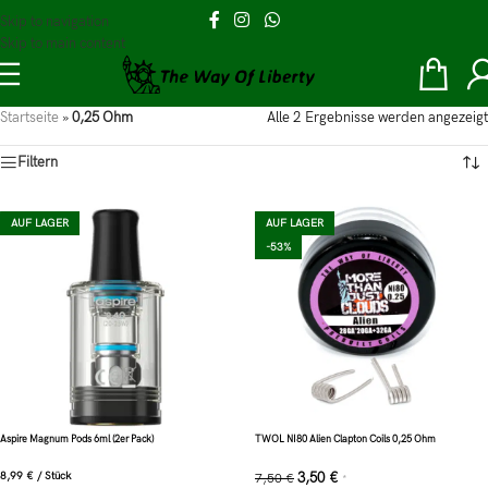
Skip to navigation
Skip to main content
Startseite
»
0,25 Ohm
Alle 2 Ergebnisse werden angezeigt
Filtern
AUF LAGER
AUF LAGER
-53%
Aspire Magnum Pods 6ml (2er Pack)
TWOL NI80 Alien Clapton Coils 0,25 Ohm
8,99
€
/
Stück
3,50
€
7,50
€
*