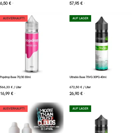
6,50
€
57,95
€
*
*
AUSVERKAUFT!
AUF LAGER
Popdrop Base 70/30 30ml
Ultrabio Base 70VG 30PG 40ml
566,33
€
/
Liter
672,50
€
/
Liter
16,99
€
26,90
€
*
*
AUSVERKAUFT!
AUF LAGER