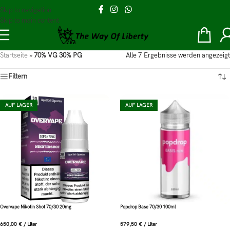
Skip to navigation
Skip to main content
Startseite
»
70% VG 30% PG
Alle 7 Ergebnisse werden angezeigt
Filtern
AUF LAGER
AUF LAGER
Overvape Nikotin Shot 70/30 20mg
Popdrop Base 70/30 100ml
650,00
€
/
Liter
579,50
€
/
Liter