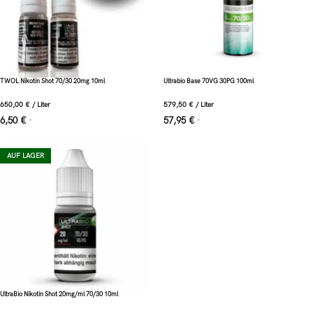
TWOL Nikotin Shot 70/30 20mg 10ml
Ultrabio Base 70VG 30PG 100ml
650,00
€
/
Liter
579,50
€
/
Liter
6,50
€
57,95
€
*
*
AUF LAGER
UltraBio Nikotin Shot 20mg/ml 70/30 10ml