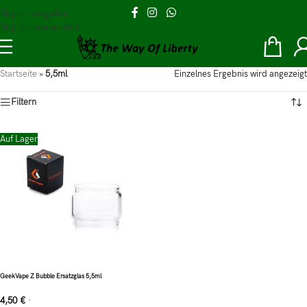
Skip to navigation
Skip to main content
Startseite
»
5,5ml
Einzelnes Ergebnis wird angezeigt
Filtern
Auf Lager
GeekVape Z Bubble Ersatzglas 5,5ml
4,50
€
*