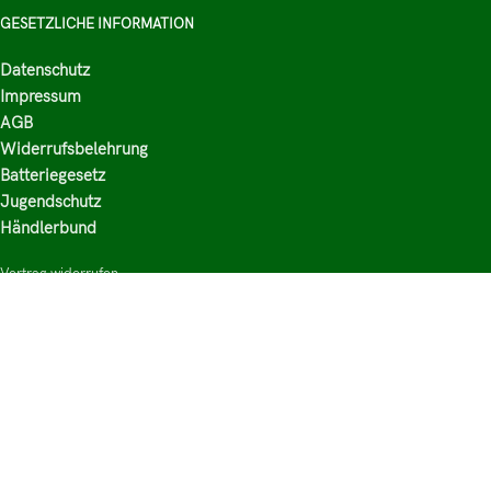
GESETZLICHE INFORMATION
Datenschutz
Impressum
AGB
Widerrufsbelehrung
Batteriegesetz
Jugendschutz
Händlerbund
Vertrag widerrufen
HAUPTKATEGORIEN
Shop
Nikotinsalz Liquids
E-Zigaretten Zubehör
Mischen