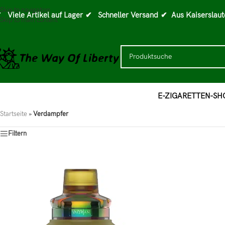
Skip to navigation
 Viele Artikel auf Lager
✔ Schneller Versand
✔ Aus Kaiserslaut
Skip to main content
E-ZIGARETTEN-SH
Startseite
»
Verdampfer
Filtern