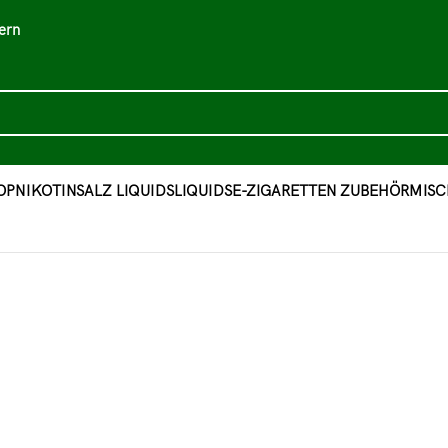
ern
OP
NIKOTINSALZ LIQUIDS
LIQUIDS
E-ZIGARETTEN ZUBEHÖR
MISC