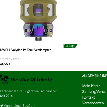
Auf Lager
UWELL Valyrian IV Tank Verdampfer
–
44,95
€
/
Stück
44,95
€
*
ALLGEMEINE IN
Mein Konto
Fachhandel für E-Zigaretten und Zubehör.
Zahlung/Versa
Seit 2014.
Kontakt
Versandarten
Mannheimer Straße 11