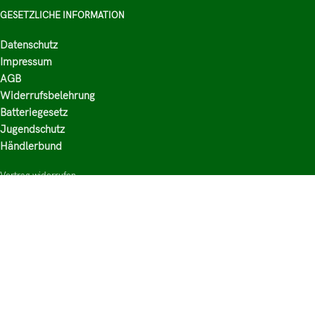
GESETZLICHE INFORMATION
Datenschutz
Impressum
AGB
Widerrufsbelehrung
Batteriegesetz
Jugendschutz
Händlerbund
Vertrag widerrufen
HAUPTKATEGORIEN
Shop
Nikotinsalz Liquids
E-Zigaretten Zubehör
Mischen