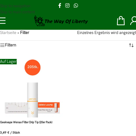
Skip to navigation
Skip to main content
Startseite
»
Filter
Einzelnes Ergebnis wird angezeigt
Filtern
Auf Lager
Geekvape Wenax Filter Drip Tip (20er Pack)
3,49
€
/
Stück