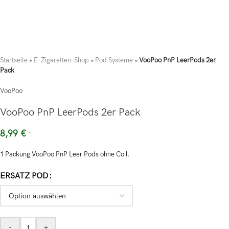
Startseite
»
E-Zigaretten-Shop
»
Pod Systeme
»
VooPoo PnP LeerPods 2er
Pack
VooPoo
VooPoo PnP LeerPods 2er Pack
8,99
€
*
1 Packung VooPoo PnP Leer Pods ohne Coil.
ERSATZ POD
-
+