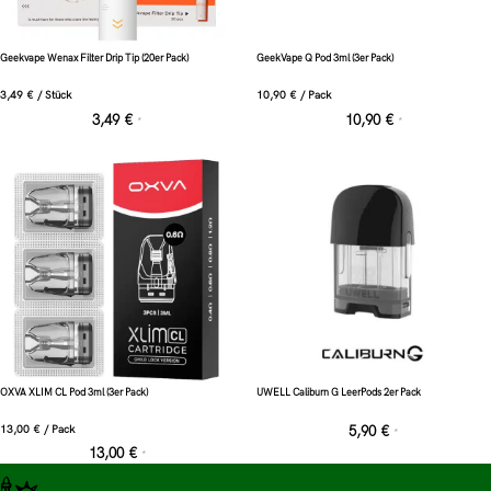
Geekvape Wenax Filter Drip Tip (20er Pack)
GeekVape Q Pod 3ml (3er Pack)
3,49
€
/
Stück
10,90
€
/
Pack
3,49
€
10,90
€
*
*
OXVA XLIM CL Pod 3ml (3er Pack)
UWELL Caliburn G LeerPods 2er Pack
13,00
€
/
Pack
5,90
€
*
13,00
€
*