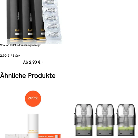
VooPoo PnP Coil Verdampferkopf
2,90
€
/
Stück
Ab
2,90
€
*
Ähnliche Produkte