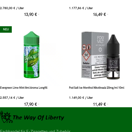
2.780,00
€
/
Liter
1.177,86
€
/
Liter
13,90
€
16,49
€
*
*
NEU
Evergreen Lime Mint 8ml Aroma Longfill
Pod Salt Ice Menthol Nikotinsalz 20mg/ml 10ml
2.557,14
€
/
Liter
1.149,00
€
/
Liter
17,90
€
11,49
€
*
*
Fachhandel für E-Zigaretten und Zubehör.