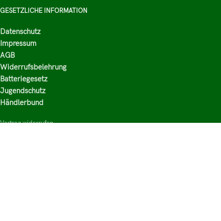
GESETZLICHE INFORMATION
Datenschutz
Impressum
AGB
Widerrufsbelehrung
Batteriegesetz
Jugendschutz
Händlerbund
Vertrag widerrufen
HAUPTKATEGORIEN
Shop
Nikotinsalz Liquids
E-Zigaretten Zubehör
Mischen