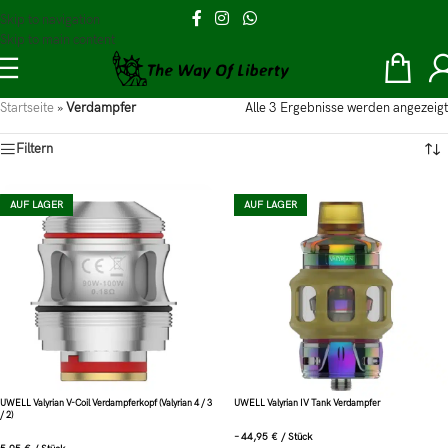
Skip to navigation
Skip to main content
Startseite
»
Verdampfer
Alle 3 Ergebnisse werden angezeigt
Filtern
AUF LAGER
AUF LAGER
UWELL Valyrian V-Coil Verdampferkopf (Valyrian 4 / 3
UWELL Valyrian IV Tank Verdampfer
/ 2)
–
44,95
€
/
Stück