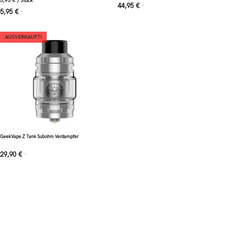
5,95
€
/
Stück
44,95
€
*
5,95
€
*
AUSVERKAUFT!
GeekVape Z Tank Subohm Verdampfer
29,90
€
*