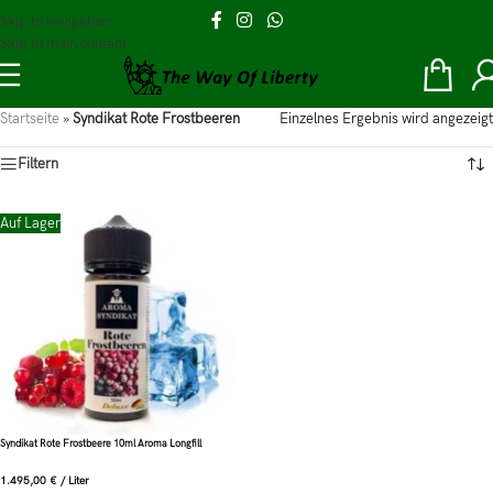
Skip to navigation
Skip to main content
Startseite
»
Syndikat Rote Frostbeeren
Einzelnes Ergebnis wird angezeigt
Filtern
Auf Lager
Syndikat Rote Frostbeere 10ml Aroma Longfill
1.495,00
€
/
Liter