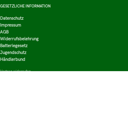
GESETZLICHE INFORMATION
Datenschutz
Impressum
AGB
Widerrufsbelehrung
Batteriegesetz
Jugendschutz
Händlerbund
Vertrag widerrufen
HAUPTKATEGORIEN
Shop
Nikotinsalz Liquids
E-Zigaretten Zubehör
Mischen