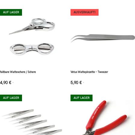
AUF LAGER
AUSVERKAUFT!
faltbare Watteschere / Schere
Vetus Wattepinzette – Tweezer
4,90
€
5,90
€
*
*
AUF LAGER
AUF LAGER