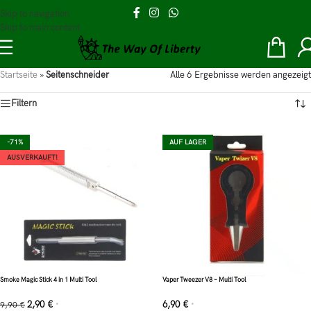
Skip to navigation
Skip to main content
Startseite
»
Seitenschneider
Alle 6 Ergebnisse werden angezeigt
Filtern
-71%
AUF LAGER
AUSVERKAUFT!
Smoke Magic Stick 4 in 1 Multi Tool
Vaper Tweezer V8 – Multi Tool
2,90
€
6,90
€
9,90
€
*
*