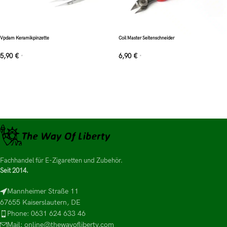
Vpdam Keramikpinzette
Coil Master Seitenschneider
5,90
€
6,90
€
*
*
Fachhandel für E-Zigaretten und Zubehör.
Seit 2014.
Mannheimer Straße 11
67655 Kaiserslautern, DE
Phone: 0631 624 633 46
Mail: online@thewayofliberty.com