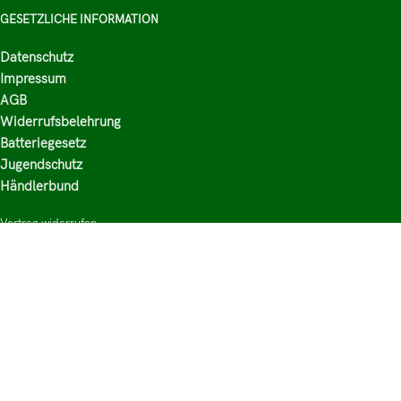
GESETZLICHE INFORMATION
Datenschutz
Impressum
AGB
Widerrufsbelehrung
Batteriegesetz
Jugendschutz
Händlerbund
Vertrag widerrufen
HAUPTKATEGORIEN
Shop
Nikotinsalz Liquids
E-Zigaretten Zubehör
Mischen