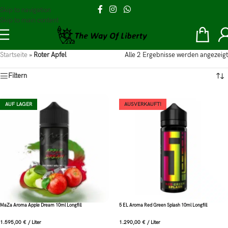
Skip to navigation
Skip to main content
Startseite
»
Roter Apfel
Alle 2 Ergebnisse werden angezeigt
Filtern
AUF LAGER
AUSVERKAUFT!
MaZa Aroma Apple Dream 10ml Longfill
5 EL Aroma Red Green Splash 10ml Longfill
1.595,00
€
/
Liter
1.290,00
€
/
Liter