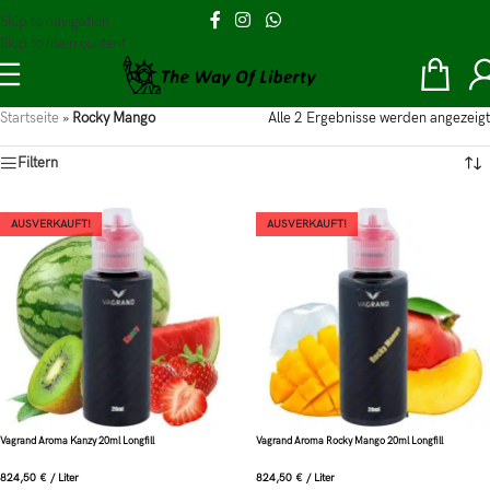
Skip to navigation
Skip to main content
Startseite
»
Rocky Mango
Alle 2 Ergebnisse werden angezeigt
Filtern
AUSVERKAUFT!
AUSVERKAUFT!
Vagrand Aroma Kanzy 20ml Longfill
Vagrand Aroma Rocky Mango 20ml Longfill
824,50
€
/
Liter
824,50
€
/
Liter