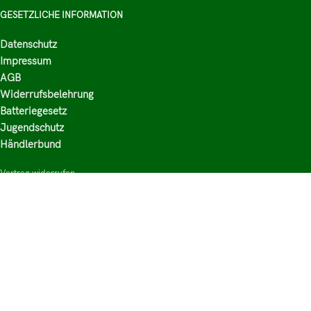
GESETZLICHE INFORMATION
Datenschutz
Impressum
AGB
Widerrufsbelehrung
Batteriegesetz
Jugendschutz
Händlerbund
Vertrag widerrufen
HAUPTKATEGORIEN
Shop
Nikotinsalz Liquids
E-Zigaretten Zubehör
Mischen