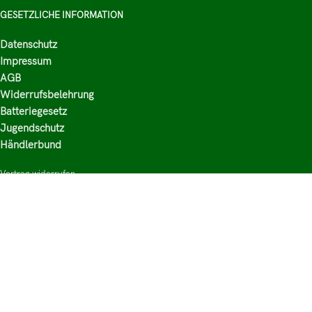
GESETZLICHE INFORMATION
Datenschutz
Impressum
AGB
Widerrufsbelehrung
Batteriegesetz
Jugendschutz
Händlerbund
Vertrag widerrufen
HAUPTKATEGORIEN
Shop
Nikotinsalz Liquids
E-Zigaretten Zubehör
Mischen