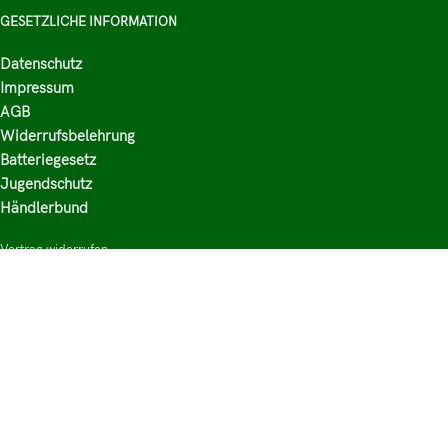
GESETZLICHE INFORMATION
Datenschutz
Impressum
AGB
Widerrufsbelehrung
Batteriegesetz
Jugendschutz
Händlerbund
Vertrag widerrufen
HAUPTKATEGORIEN
Shop
Nikotinsalz Liquids
E-Zigaretten Zubehör
Mischen