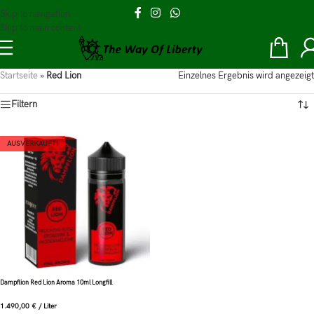
Skip to navigation
Skip to main content
Startseite
»
Red Lion
Einzelnes Ergebnis wird angezeigt
Filtern
AUSVERKAUFT!
Dampflion Red Lion Aroma 10ml Longfill
1.490,00
€
/
Liter