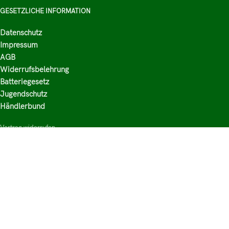
GESETZLICHE INFORMATION
Datenschutz
Impressum
AGB
Widerrufsbelehrung
Batteriegesetz
Jugendschutz
Händlerbund
Vertrag widerrufen
HAUPTKATEGORIEN
Shop
Nikotinsalz Liquids
E-Zigaretten Zubehör
Mischen