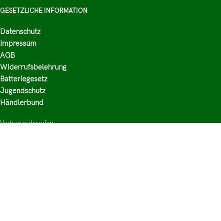
GESETZLICHE INFORMATION
Datenschutz
Impressum
AGB
Widerrufsbelehrung
Batteriegesetz
Jugendschutz
Händlerbund
Vertrag widerrufen
HAUPTKATEGORIEN
Shop
Nikotinsalz Liquids
E-Zigaretten Zubehör
Mischen