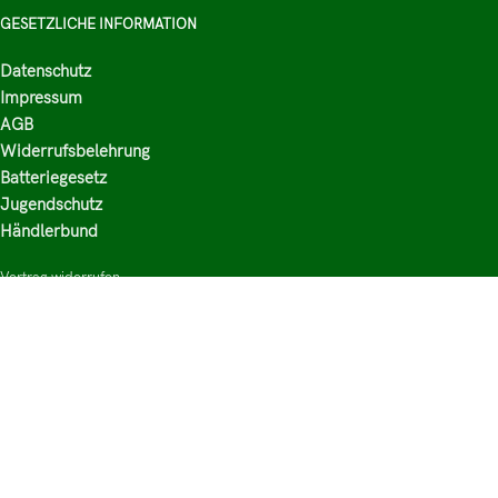
GESETZLICHE INFORMATION
Datenschutz
Impressum
AGB
Widerrufsbelehrung
Batteriegesetz
Jugendschutz
Händlerbund
Vertrag widerrufen
HAUPTKATEGORIEN
Shop
Nikotinsalz Liquids
E-Zigaretten Zubehör
Mischen