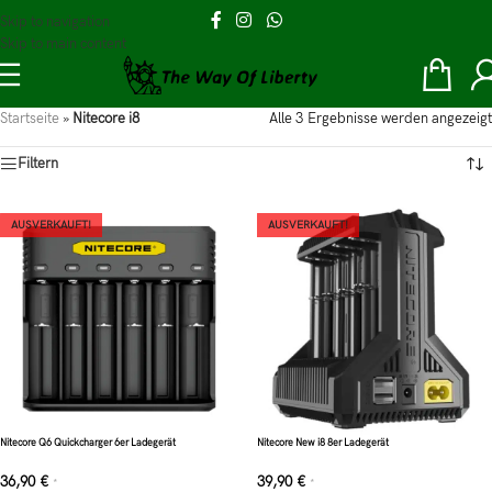
Skip to navigation
Skip to main content
Startseite
»
Nitecore i8
Alle 3 Ergebnisse werden angezeigt
Filtern
AUSVERKAUFT!
AUSVERKAUFT!
Nitecore Q6 Quickcharger 6er Ladegerät
Nitecore New i8 8er Ladegerät
36,90
€
39,90
€
*
*