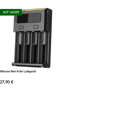
AUF LAGER
Nitecore New i4 4er Ladegerät
27,90
€
*