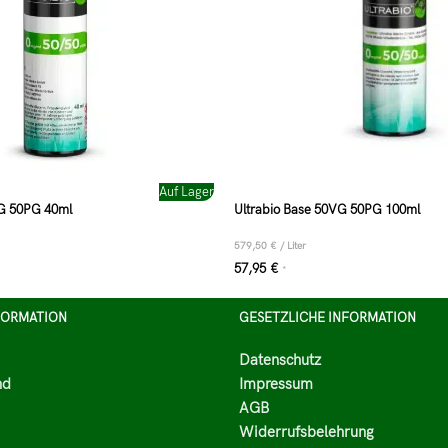
Auf Lager
VG 50PG 40ml
Ultrabio Base 50VG 50PG 100ml
579,50
€
/
Liter
57,95
€
*
FORMATION
GESETZLICHE INFORMATION
Datenschutz
nd
Impressum
AGB
Widerrufsbelehrung