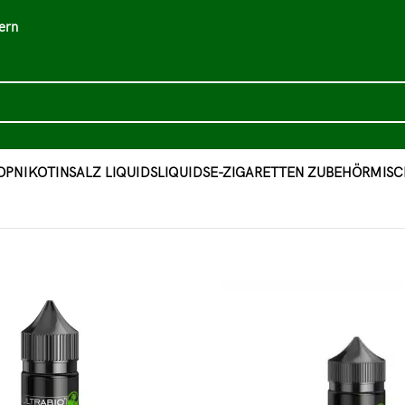
ern
OP
NIKOTINSALZ LIQUIDS
LIQUIDS
E-ZIGARETTEN ZUBEHÖR
MISC