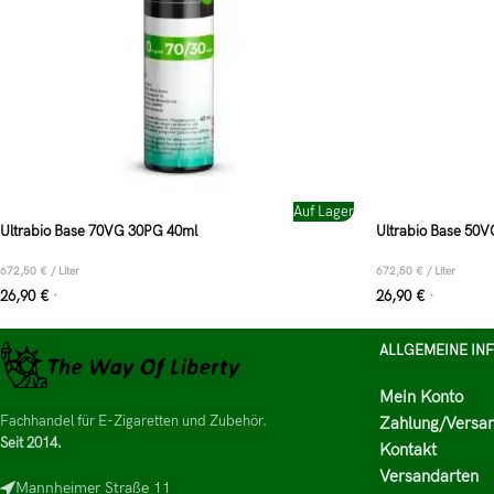
Auf Lager
Ultrabio Base 70VG 30PG 40ml
Ultrabio Base 50
672,50
€
/
Liter
672,50
€
/
Liter
26,90
€
26,90
€
*
*
ALLGEMEINE IN
Mein Konto
Fachhandel für E-Zigaretten und Zubehör.
Zahlung/Versa
Seit 2014.
Kontakt
Versandarten
Mannheimer Straße 11