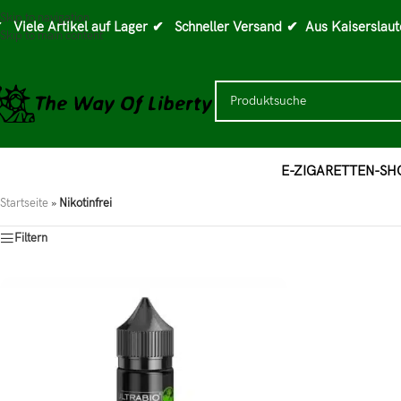
Skip to navigation
 Viele Artikel auf Lager
✔ Schneller Versand
✔ Aus Kaiserslaut
Skip to main content
E-ZIGARETTEN-SH
Startseite
»
Nikotinfrei
Filtern