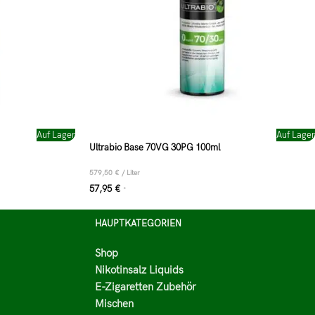
Auf Lager
Auf Lager
Ultrabio Base 70VG 30PG 100ml
579,50
€
/
Liter
57,95
€
*
HAUPTKATEGORIEN
Shop
Nikotinsalz Liquids
E-Zigaretten Zubehör
Mischen