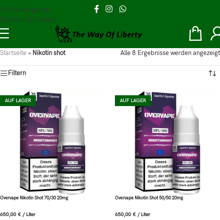
Skip to navigation
Skip to main content
Startseite
»
Nikotin shot
Alle 8 Ergebnisse werden angezeigt
Filtern
AUF LAGER
AUF LAGER
Overvape Nikotin Shot 70/30 20mg
Overvape Nikotin Shot 50/50 20mg
650,00
€
/
Liter
650,00
€
/
Liter