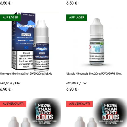
6,50
€
6,50
€
*
*
AUF LAGER
AUF LAGER
Overvape Nikotinsalz Shot 50/50 20mg SaltNic
Ultrabio Nikotinsalz Shot 20mg 50VG/50PG 10ml
690,00
€
/
Liter
690,00
€
/
Liter
6,90
€
6,90
€
*
*
AUSVERKAUFT!
AUSVERKAUFT!