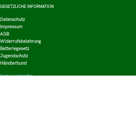
GESETZLICHE INFORMATION
Datenschutz
Impressum
AGB
Widerrufsbelehrung
Batteriegesetz
Jugendschutz
Händlerbund
Vertrag widerrufen
HAUPTKATEGORIEN
Shop
Nikotinsalz Liquids
E-Zigaretten Zubehör
Mischen