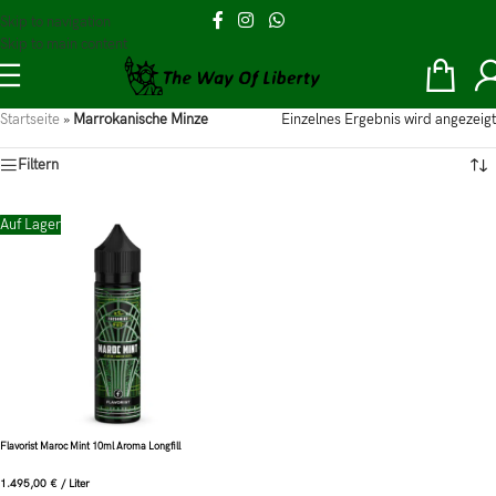
Skip to navigation
Skip to main content
Startseite
»
Marrokanische Minze
Einzelnes Ergebnis wird angezeigt
Filtern
Auf Lager
Flavorist Maroc Mint 10ml Aroma Longfill
1.495,00
€
/
Liter