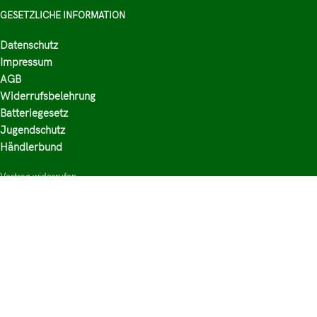
GESETZLICHE INFORMATION
Datenschutz
Impressum
AGB
Widerrufsbelehrung
Batteriegesetz
Jugendschutz
Händlerbund
Vertrag widerrufen
HAUPTKATEGORIEN
Shop
Nikotinsalz Liquids
E-Zigaretten Zubehör
Mischen