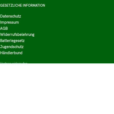
GESETZLICHE INFORMATION
Datenschutz
Impressum
AGB
Widerrufsbelehrung
Batteriegesetz
Jugendschutz
Händlerbund
Vertrag widerrufen
HAUPTKATEGORIEN
Shop
Nikotinsalz Liquids
E-Zigaretten Zubehör
Mischen