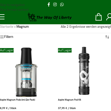
Skip to navigation
Skip to main content
Startseite
»
Magnum
Alle 2 Ergebnisse werden angezeigt
Filtern
Auf Lager
Auf Lager
Aspire Magnum Pods 6ml (2er Pack)
Aspire Magnum Pod Kit
8,99
€
/
Stück
37,95
€
/
Stück