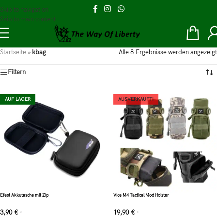
Skip to navigation
Skip to main content
Startseite
»
kbag
Alle 8 Ergebnisse werden angezeigt
Filtern
AUF LAGER
AUSVERKAUFT!
Efest Akkutasche mit Zip
Vice M4 Tactical Mod Holster
3,90
€
19,90
€
*
*