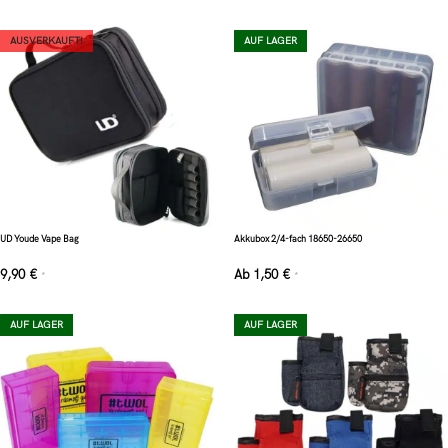
AUSVERKAUFT!
AUF LAGER
UD Youde Vape Bag
Akkubox 2/4-fach 18650-26650
9,90
€
Ab
1,50
€
*
*
AUF LAGER
AUF LAGER