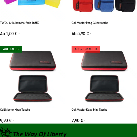
TWOL Akkubox 2/4-fach 18650
Coil Master Pbag Gürteltasche
Ab
1,50
€
Ab
5,90
€
*
*
AUF LAGER
AUSVERKAUFT!
Coil Master Kbag Tasche
Coil Master Kbag Mini Tasche
9,90
€
7,90
€
*
*