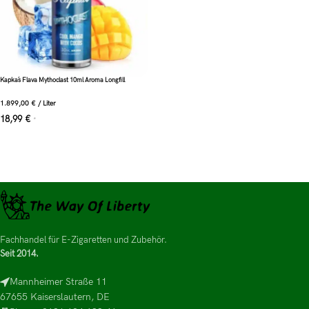
Kapka´s Flava Mythoclast 10ml Aroma Longfill
1.899,00
€
/
Liter
18,99
€
*
Fachhandel für E-Zigaretten und Zubehör.
Seit 2014.
Mannheimer Straße 11
67655 Kaiserslautern, DE