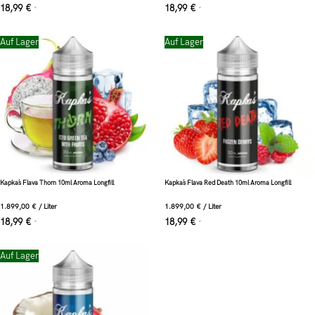
18,99
€
18,99
€
*
*
Auf Lager
Auf Lager
Kapka´s Flava Thorn 10ml Aroma Longfill
Kapka´s Flava Red Death 10ml Aroma Longfill
1.899,00
€
/
Liter
1.899,00
€
/
Liter
18,99
€
18,99
€
*
*
Auf Lager