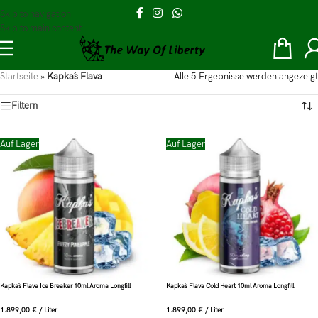
Skip to navigation
Skip to main content
Startseite
»
Kapka´s Flava
Alle 5 Ergebnisse werden angezeigt
Filtern
Auf Lager
Auf Lager
Kapka´s Flava Ice Breaker 10ml Aroma Longfill
Kapka´s Flava Cold Heart 10ml Aroma Longfill
1.899,00
€
/
Liter
1.899,00
€
/
Liter