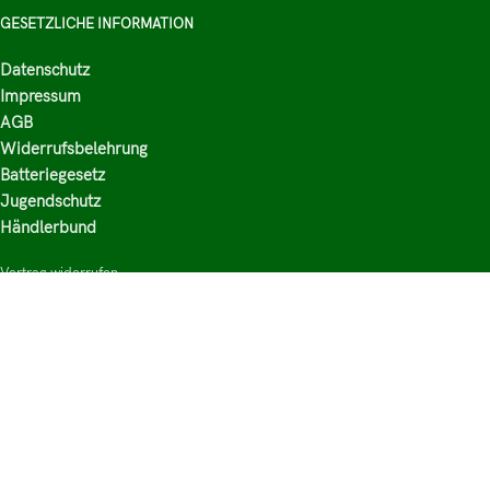
GESETZLICHE INFORMATION
Datenschutz
Impressum
AGB
Widerrufsbelehrung
Batteriegesetz
Jugendschutz
Händlerbund
Vertrag widerrufen
HAUPTKATEGORIEN
Shop
Nikotinsalz Liquids
E-Zigaretten Zubehör
Mischen