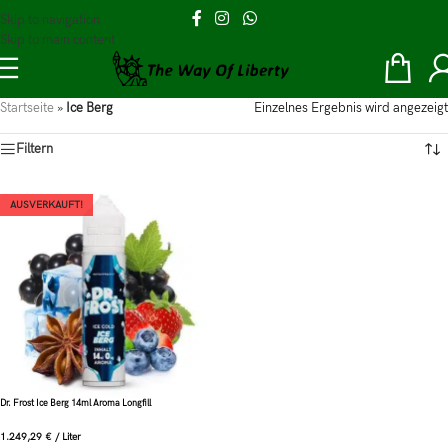
Skip to navigation
Skip to main content
Startseite
»
Ice Berg
Einzelnes Ergebnis wird angezeigt
Filtern
AUSVERKAUFT!
Dr. Frost Ice Berg 14ml Aroma Longfill
1.249,29
€
/
Liter