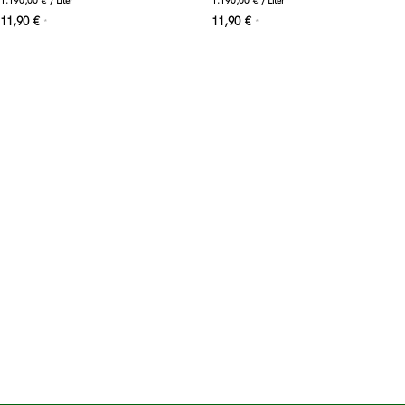
1.190,00
€
/
Liter
1.190,00
€
/
Liter
11,90
€
11,90
€
*
*