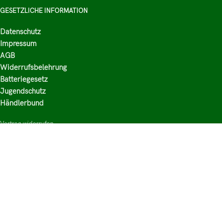
GESETZLICHE INFORMATION
Datenschutz
Impressum
AGB
Widerrufsbelehrung
Batteriegesetz
Jugendschutz
Händlerbund
Vertrag widerrufen
HAUPTKATEGORIEN
Shop
Nikotinsalz Liquids
E-Zigaretten Zubehör
Mischen