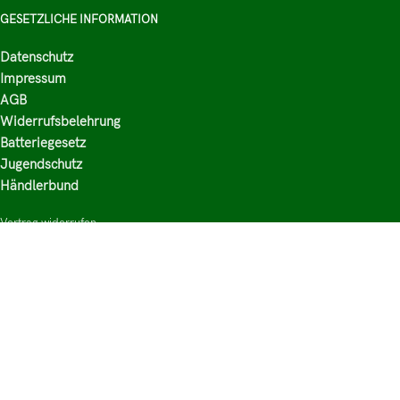
GESETZLICHE INFORMATION
Datenschutz
Impressum
AGB
Widerrufsbelehrung
Batteriegesetz
Jugendschutz
Händlerbund
Vertrag widerrufen
HAUPTKATEGORIEN
Shop
Nikotinsalz Liquids
E-Zigaretten Zubehör
Mischen