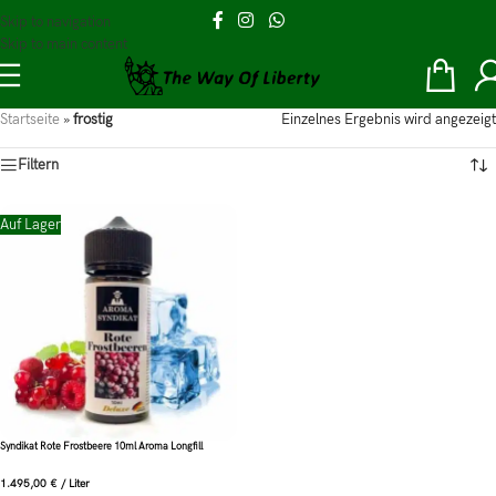
Skip to navigation
Skip to main content
Startseite
»
frostig
Einzelnes Ergebnis wird angezeigt
Filtern
Auf Lager
Syndikat Rote Frostbeere 10ml Aroma Longfill
1.495,00
€
/
Liter