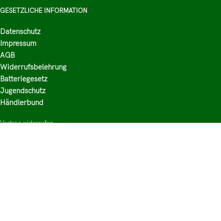
GESETZLICHE INFORMATION
Datenschutz
Impressum
AGB
Widerrufsbelehrung
Batteriegesetz
Jugendschutz
Händlerbund
Vertrag widerrufen
HAUPTKATEGORIEN
Shop
Nikotinsalz Liquids
E-Zigaretten Zubehör
Mischen