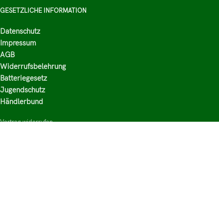
GESETZLICHE INFORMATION
Datenschutz
Impressum
AGB
Widerrufsbelehrung
Batteriegesetz
Jugendschutz
Händlerbund
Vertrag widerrufen
HAUPTKATEGORIEN
Shop
Nikotinsalz Liquids
E-Zigaretten Zubehör
Mischen