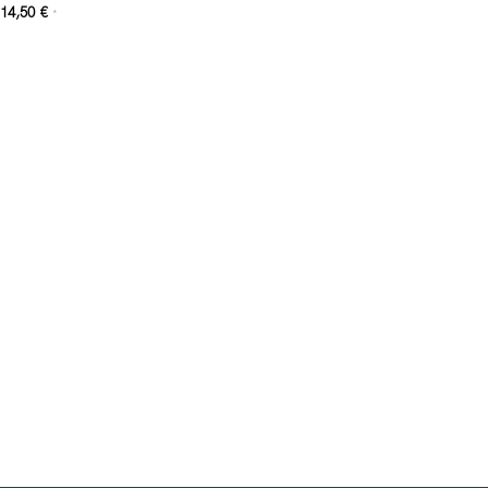
14,50
€
*