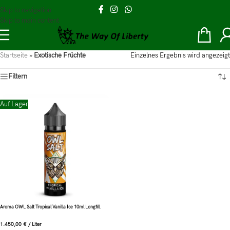
Skip to navigation
Skip to main content
Startseite
»
Exotische Früchte
Einzelnes Ergebnis wird angezeigt
Filtern
Auf Lager
Aroma OWL Salt Tropical Vanilla Ice 10ml Longfill
1.450,00
€
/
Liter