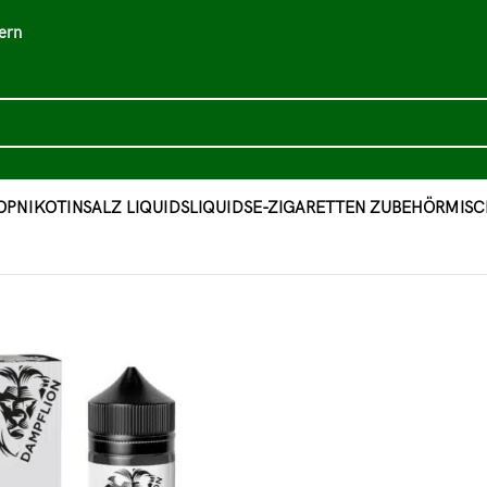
ern
OP
NIKOTINSALZ LIQUIDS
LIQUIDS
E-ZIGARETTEN ZUBEHÖR
MISC