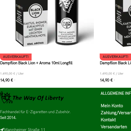
AUSVERKAUFT!
AUSVERKAUFT!
Dampflion Black Lion + Aroma 10ml Longfill
Dampflion Black Li
1.490,00
€
/
Liter
1.490,00
€
/
Liter
14,90
€
14,90
€
*
*
ALLGEMEINE IN
Mein Konto
Fachhandel für E-Zigaretten und Zubehör.
Zahlung/Versa
Seit 2014.
Kontakt
Versandarten
Mannheimer Straße 11