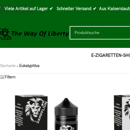
Skip to navigation
 Viele Artikel auf Lager
✔ Schneller Versand
✔ Aus Kaiserslaut
Skip to main content
E-ZIGARETTEN-SH
Startseite
»
Eukalyphtus
Filtern