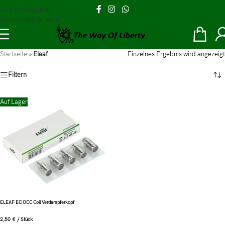
Skip to navigation
Skip to main content
Startseite
»
Eleaf
Einzelnes Ergebnis wird angezeigt
Filtern
Auf Lager
ELEAF EC OCC Coil Verdampferkopf
2,50
€
/
Stück