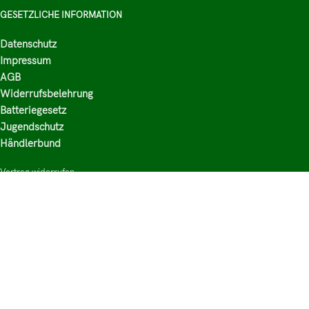
GESETZLICHE INFORMATION
Datenschutz
Impressum
AGB
Widerrufsbelehrung
Batteriegesetz
Jugendschutz
Händlerbund
Vertrag widerrufen
HAUPTKATEGORIEN
Shop
Nikotinsalz Liquids
E-Zigaretten Zubehör
Mischen