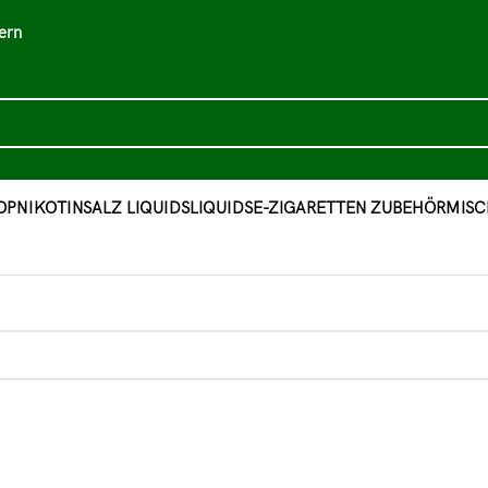
ern
OP
NIKOTINSALZ LIQUIDS
LIQUIDS
E-ZIGARETTEN ZUBEHÖR
MISC