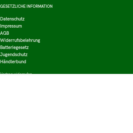
GESETZLICHE INFORMATION
Datenschutz
Impressum
AGB
Widerrufsbelehrung
Batteriegesetz
Jugendschutz
Händlerbund
Vertrag widerrufen
HAUPTKATEGORIEN
Shop
Nikotinsalz Liquids
E-Zigaretten Zubehör
Mischen