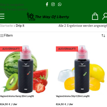
Skip to navigation
Skip to main content
Startseite
»
Drip it
Alle 2 Ergebnisse werden angezeigt
Filtern
AUSVERKAUFT!
AUSVERKAUFT!
Vagrand Aroma Kanzy 20ml Longfill
Vagrand Aroma Drip it 20ml Longfill
824,50
€
/
Liter
824,50
€
/
Liter