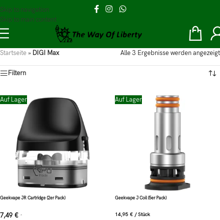
Skip to navigation
Skip to main content
Startseite
»
DIGI Max
Alle 3 Ergebnisse werden angezeigt
Filtern
Auf Lager
Auf Lager
Geekvape JR Cartridge (2er Pack)
Geekvape J Coil (5er Pack)
7,49
€
14,95
€
/
Stück
*