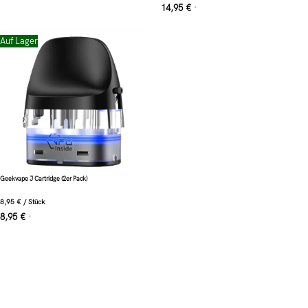
14,95
€
*
Auf Lager
Geekvape J Cartridge (2er Pack)
8,95
€
/
Stück
8,95
€
*