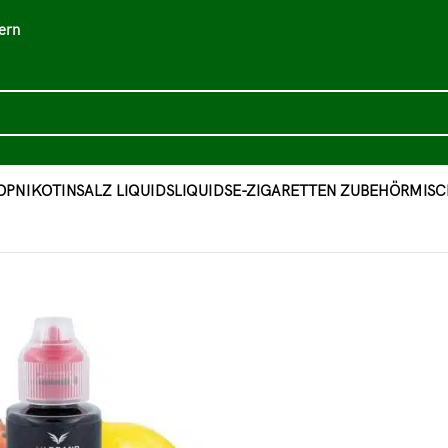
ern
OP
NIKOTINSALZ LIQUIDS
LIQUIDS
E-ZIGARETTEN ZUBEHÖR
MISC