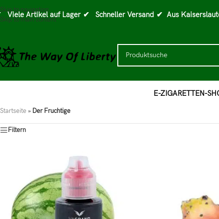
Skip to navigation
 Viele Artikel auf Lager
✔ Schneller Versand
✔ Aus Kaiserslaut
Skip to main content
E-ZIGARETTEN-SH
Startseite
»
Der Fruchtige
Filtern