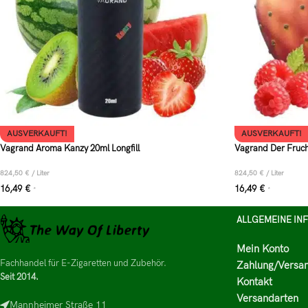
AUSVERKAUFT!
AUSVERKAUFT!
Vagrand Aroma Kanzy 20ml Longfill
Vagrand Der Fruch
824,50
€
/
Liter
824,50
€
/
Liter
16,49
€
16,49
€
*
*
ALLGEMEINE IN
Mein Konto
Fachhandel für E-Zigaretten und Zubehör.
Zahlung/Versa
Seit 2014.
Kontakt
Versandarten
Mannheimer Straße 11