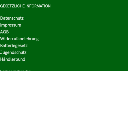
GESETZLICHE INFORMATION
Datenschutz
Impressum
AGB
Widerrufsbelehrung
Batteriegesetz
Jugendschutz
Händlerbund
Vertrag widerrufen
HAUPTKATEGORIEN
Shop
Nikotinsalz Liquids
E-Zigaretten Zubehör
Mischen