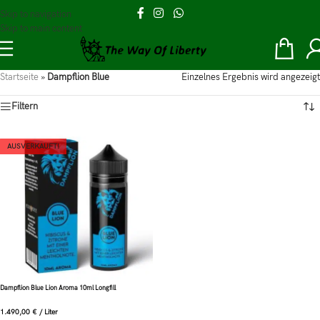
Skip to navigation
Skip to main content
Startseite
»
Dampflion Blue
Einzelnes Ergebnis wird angezeigt
Filtern
AUSVERKAUFT!
Dampflion Blue Lion Aroma 10ml Longfill
1.490,00
€
/
Liter