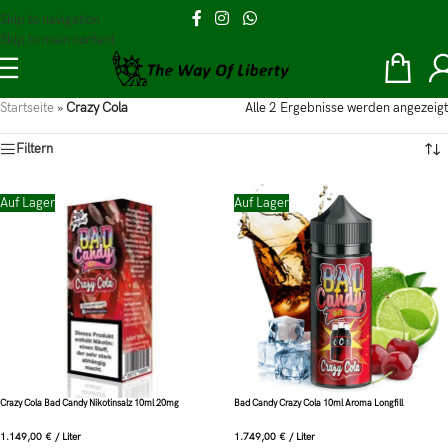
Skip to navigation
Skip to main content
Startseite
»
Crazy Cola
Alle 2 Ergebnisse werden angezeigt
Filtern
Auf Lager
Auf Lager
Crazy Cola Bad Candy Nikotinsalz 10ml 20mg
Bad Candy Crazy Cola 10ml Aroma Longfill
1.149,00
€
/
Liter
1.749,00
€
/
Liter