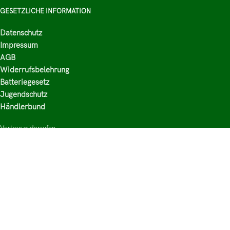
GESETZLICHE INFORMATION
Datenschutz
Impressum
AGB
Widerrufsbelehrung
Batteriegesetz
Jugendschutz
Händlerbund
Vertrag widerrufen
HAUPTKATEGORIEN
Shop
Nikotinsalz Liquids
E-Zigaretten Zubehör
Mischen