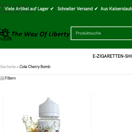
Skip to navigation
 Viele Artikel auf Lager
✔ Schneller Versand
✔ Aus Kaiserslaut
Skip to main content
E-ZIGARETTEN-SH
Startseite
»
Cola Cherry Bomb
Filtern