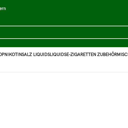
ern
OP
NIKOTINSALZ LIQUIDS
LIQUIDS
E-ZIGARETTEN ZUBEHÖR
MISC