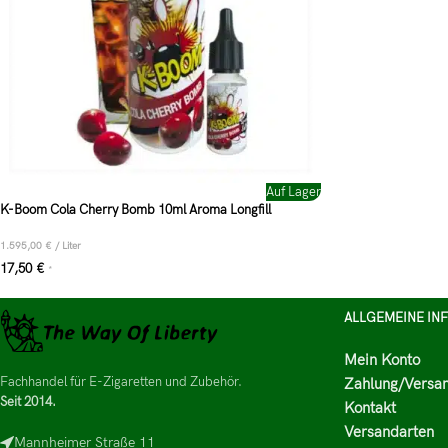
Auf Lager
K-Boom Cola Cherry Bomb 10ml Aroma Longfill
1.595,00
€
/
Liter
17,50
€
*
ALLGEMEINE IN
Mein Konto
Fachhandel für E-Zigaretten und Zubehör.
Zahlung/Versa
Seit 2014.
Kontakt
Versandarten
Mannheimer Straße 11