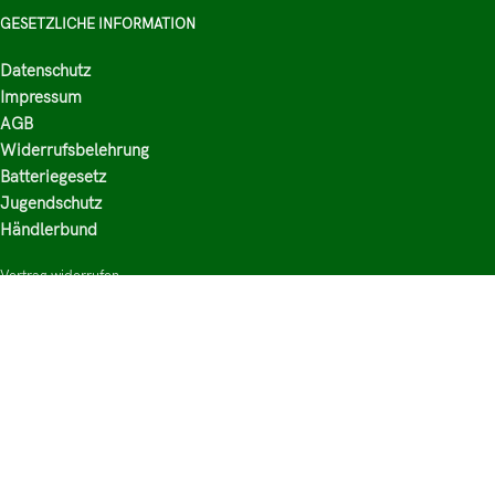
GESETZLICHE INFORMATION
Datenschutz
Impressum
AGB
Widerrufsbelehrung
Batteriegesetz
Jugendschutz
Händlerbund
Vertrag widerrufen
HAUPTKATEGORIEN
Shop
Nikotinsalz Liquids
E-Zigaretten Zubehör
Mischen