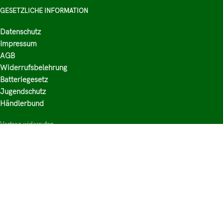
GESETZLICHE INFORMATION
Datenschutz
Impressum
AGB
Widerrufsbelehrung
Batteriegesetz
Jugendschutz
Händlerbund
Vertrag widerrufen
HAUPTKATEGORIEN
Shop
Nikotinsalz Liquids
E-Zigaretten Zubehör
Mischen