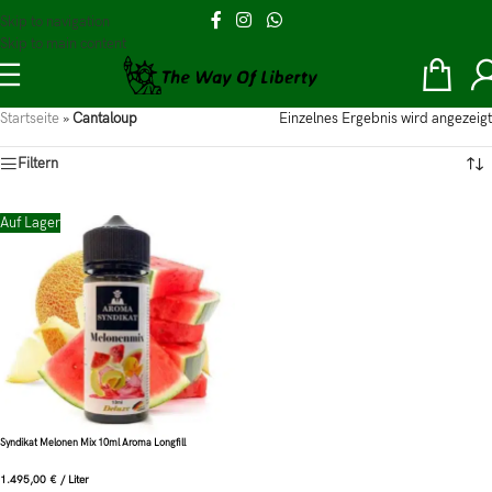
Skip to navigation
Skip to main content
Startseite
»
Cantaloup
Einzelnes Ergebnis wird angezeigt
Filtern
Auf Lager
Syndikat Melonen Mix 10ml Aroma Longfill
1.495,00
€
/
Liter