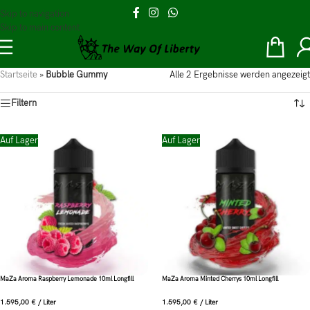
Skip to navigation
Skip to main content
Startseite
»
Bubble Gummy
Alle 2 Ergebnisse werden angezeigt
Filtern
Auf Lager
Auf Lager
MaZa Aroma Raspberry Lemonade 10ml Longfill
MaZa Aroma Minted Cherrys 10ml Longfill
1.595,00
€
/
Liter
1.595,00
€
/
Liter