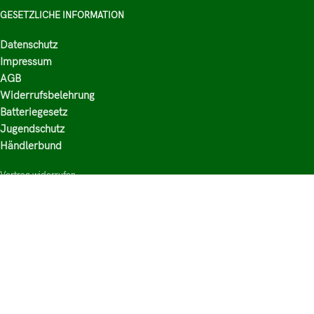
GESETZLICHE INFORMATION
Datenschutz
Impressum
AGB
Widerrufsbelehrung
Batteriegesetz
Jugendschutz
Händlerbund
Vertrag widerrufen
HAUPTKATEGORIEN
Shop
Nikotinsalz Liquids
E-Zigaretten Zubehör
Mischen