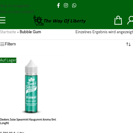
Skip to navigation
Skip to main content
Startseite
»
Bubble Gum
Einzelnes Ergebnis wird angezeigt
Filtern
Auf Lager
Dexters Juice Spearmint Kaugummi Aroma 5ml
Longfill