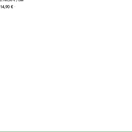
2.780,00
€
/
Liter
14,90
€
*