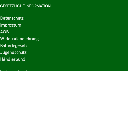
GESETZLICHE INFORMATION
Datenschutz
Impressum
AGB
Widerrufsbelehrung
Batteriegesetz
Jugendschutz
Händlerbund
Vertrag widerrufen
HAUPTKATEGORIEN
Shop
Nikotinsalz Liquids
E-Zigaretten Zubehör
Mischen