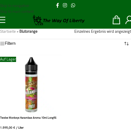
Skip to navigation
Skip to main content
Startseite
»
Blutorange
Einzelnes Ergebnis wird angezeigt
Filtern
Auf Lager
Twelve Monkeys Harambae Aroma 10ml Longfill
1.595,00
€
/
Liter