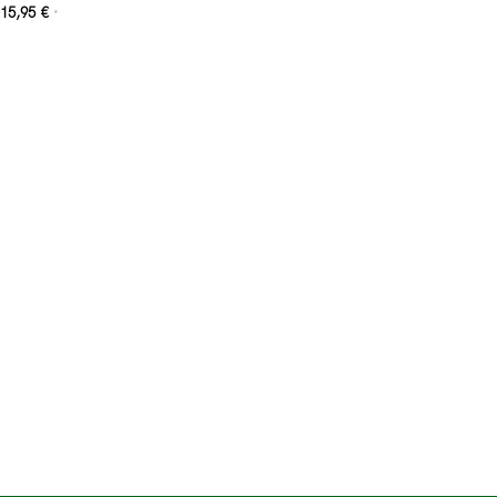
15,95
€
*