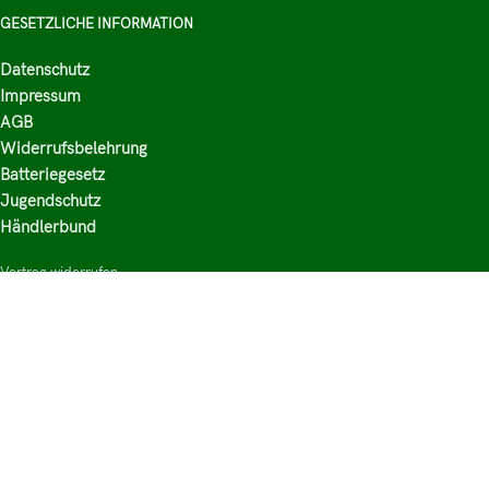
GESETZLICHE INFORMATION
Datenschutz
Impressum
AGB
Widerrufsbelehrung
Batteriegesetz
Jugendschutz
Händlerbund
Vertrag widerrufen
HAUPTKATEGORIEN
Shop
Nikotinsalz Liquids
E-Zigaretten Zubehör
Mischen