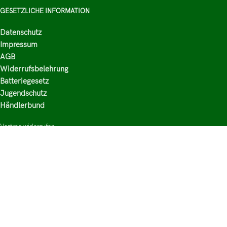
GESETZLICHE INFORMATION
Datenschutz
Impressum
AGB
Widerrufsbelehrung
Batteriegesetz
Jugendschutz
Händlerbund
Vertrag widerrufen
HAUPTKATEGORIEN
Shop
Nikotinsalz Liquids
E-Zigaretten Zubehör
Mischen