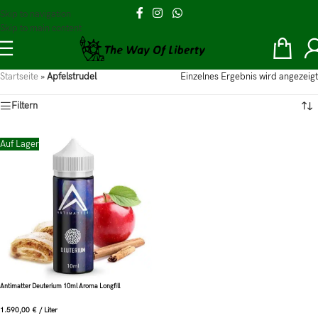
Skip to navigation
Skip to main content
Startseite
»
Apfelstrudel
Einzelnes Ergebnis wird angezeigt
Filtern
Auf Lager
Antimatter Deuterium 10ml Aroma Longfill
1.590,00
€
/
Liter