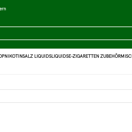
ern
OP
NIKOTINSALZ LIQUIDS
LIQUIDS
E-ZIGARETTEN ZUBEHÖR
MISC