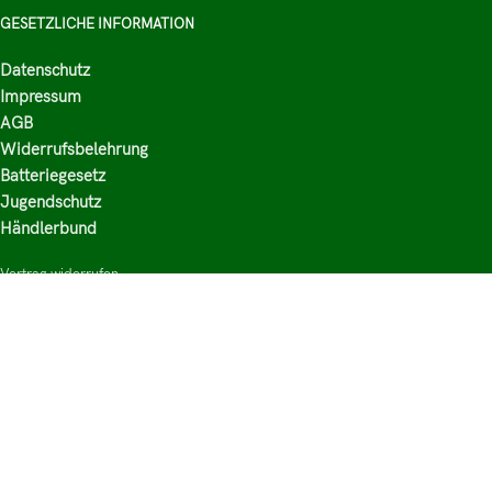
GESETZLICHE INFORMATION
Datenschutz
Impressum
AGB
Widerrufsbelehrung
Batteriegesetz
Jugendschutz
Händlerbund
Vertrag widerrufen
HAUPTKATEGORIEN
Shop
Nikotinsalz Liquids
E-Zigaretten Zubehör
Mischen