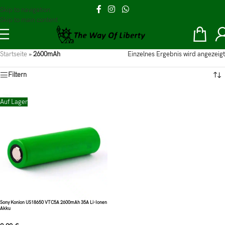
Skip to navigation
Skip to main content
Startseite
»
2600mAh
Einzelnes Ergebnis wird angezeigt
Filtern
Auf Lager
Sony Konion US18650 VTC5A 2600mAh 35A Li-Ionen
Akku