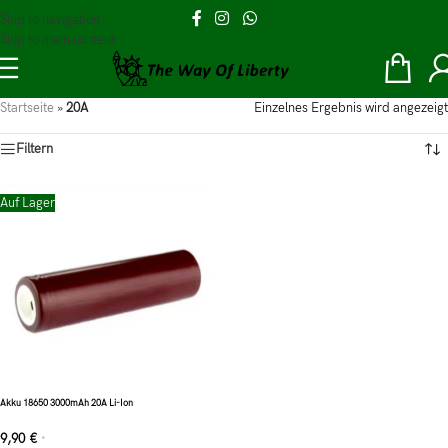
Skip to navigation
Skip to main content
Startseite
»
20A
Einzelnes Ergebnis wird angezeigt
Filtern
Auf Lager
Akku 18650 3000mAh 20A Li-Ion
9,90
€
*