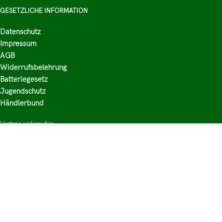
GESETZLICHE INFORMATION
Datenschutz
Impressum
AGB
Widerrufsbelehrung
Batteriegesetz
Jugendschutz
Händlerbund
Vertrag widerrufen
HAUPTKATEGORIEN
Shop
Nikotinsalz Liquids
E-Zigaretten Zubehör
Mischen