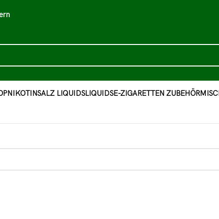
ern
OP
NIKOTINSALZ LIQUIDS
LIQUIDS
E-ZIGARETTEN ZUBEHÖR
MISC